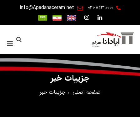
info@Apadanaceram.net
021-84310000
جزییات خبر
صفحه اصلی←
جزییات خبر